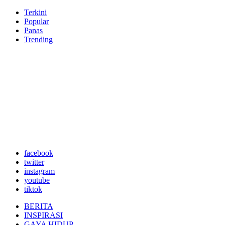
Terkini
Popular
Panas
Trending
facebook
twitter
instagram
youtube
tiktok
BERITA
INSPIRASI
GAYA HIDUP