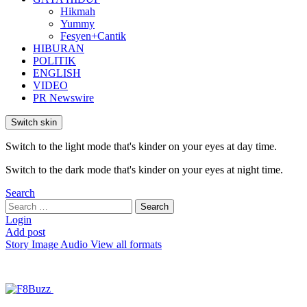
Hikmah
Yummy
Fesyen+Cantik
HIBURAN
POLITIK
ENGLISH
VIDEO
PR Newswire
Switch skin
Switch to the light mode that's kinder on your eyes at day time.
Switch to the dark mode that's kinder on your eyes at night time.
Search
Search
Search
for:
Login
Add post
Story
Image
Audio
View all formats