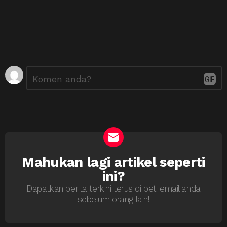
Tinggalkan
Ulasan
*
Balasan
Mahukan lagi artikel seperti
NEWSLETTER
ini?
Dapatkan berita terkini terus di peti email anda
sebelum orang lain!