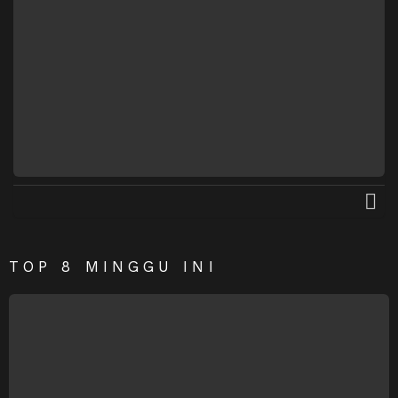
M
O
R
E
TOP 8 MINGGU INI