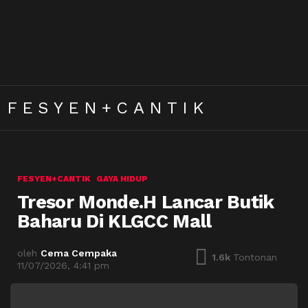
FESYEN+CANTIK
FESYEN+CANTIK
GAYA HIDUP
Tresor Monde.H Lancar Butik
Baharu Di KLGCC Mall
oleh
Cema Cempaka
1.6k
Tontonan
11/07/2026, 4:41 pm