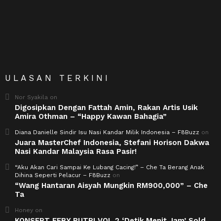
ULASAN TERKINI
Nor Syakila
on
Digosipkan Dengan Fattah Amin, Rakan Artis Usik
Amira Othman – “Happy Kawan Bahagia”
Diana Danielle Sindir Isu Nasi Kandar Milik Indonesia – F8Buzz
on
Juara MasterChef Indonesia, Stefani Horison Dakwa
Nasi Kandar Malaysia Rasa Pasir!
“Aku Akan Cari Sampai Ke Lubang Cacing!” – Che Ta Berang Anak
Dihina Seperti Pelacur – F8Buzz
on
“Wang Hantaran Aisyah Mungkin RM900,000” – Che
Ta
Honey
on
KONSERT FEBY PUTRI VOL 2 ‘Detik.Menit.Jam’ Sold