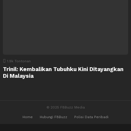
1.9k
Tontonan
Trinil: Kembalikan Tubuhku Kini Ditayangkan
Di Malaysia
© 2025 F8Buzz Media
Home
Hubungi F8Buzz
Polisi Data Peribadi