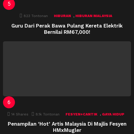
,
823
Tontonan
HIBURAN
HIBURAN MALAYSIA
Guru Dari Perak Bawa Pulang Kereta Elektrik
Bernilai RM67,000!
,
14
Shares
8.1k
Tontonan
FESYEN+CANTIK
GAYA HIDUP
Penampilan ‘Hot’ Artis Malaysia Di Majlis Fesyen
HMxMugler