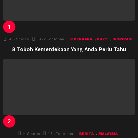
,
,
568
Shares
59.7k
Tontonan
8 PERKARA
BUZZ
INSPIRASI
8 Tokoh Kemerdekaan Yang Anda Perlu Tahu
,
14
Shares
4.3k
Tontonan
BERITA
MALAYSIA