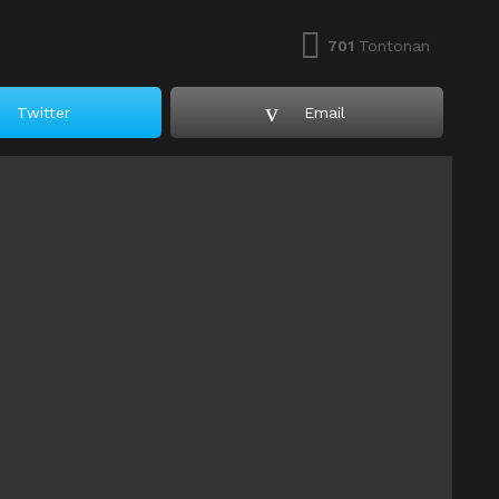
701
Tontonan
Twitter
Email