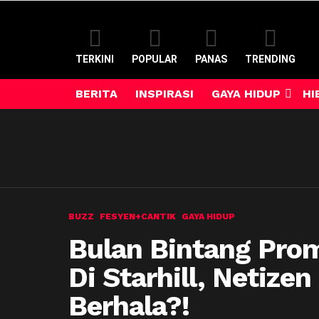
TERKINI
POPULAR
PANAS
TRENDING
BERITA
INSPIRASI
GAYA HIDUP
HI
BUZZ
FESYEN+CANTIK
GAYA HIDUP
Bulan Bintang Pro
Di Starhill, Netize
Berhala?!