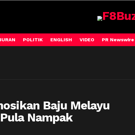
BURAN
POLITIK
ENGLISH
VIDEO
PR Newswire
mosikan Baju Melayu
n Pula Nampak