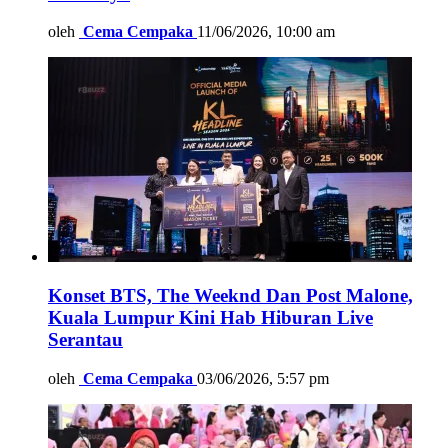
oleh
Cema Cempaka
11/06/2026, 10:00 am
Konset BTS, The Weeknd Dan Post Malone,
Kuala Lumpur Kini Hab Hiburan Live
Serantau
oleh
Cema Cempaka
03/06/2026, 5:57 pm