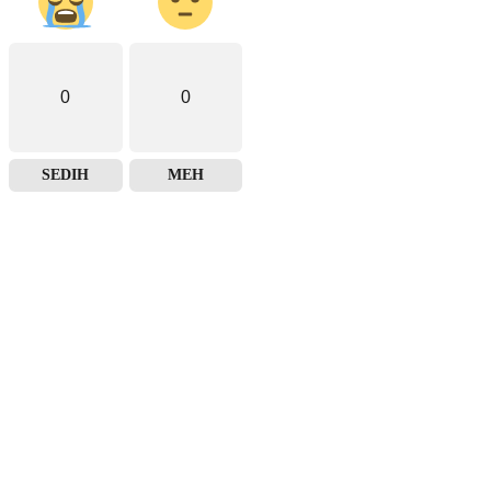
0
0
SEDIH
MEH