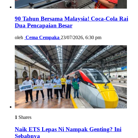
90 Tahun Bersama Malaysia! Coca-Cola Rai
Dua Pencapaian Besar
oleh
Cema Cempaka
23/07/2026, 6:30 pm
1
Shares
Naik ETS Lepas Ni Nampak Genting? Ini
Sebabnya