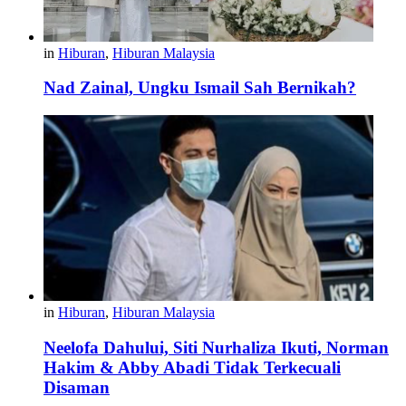
in
Hiburan
,
Hiburan Malaysia
Nad Zainal, Ungku Ismail Sah Bernikah?
in
Hiburan
,
Hiburan Malaysia
Neelofa Dahului, Siti Nurhaliza Ikuti, Norman
Hakim & Abby Abadi Tidak Terkecuali
Disaman