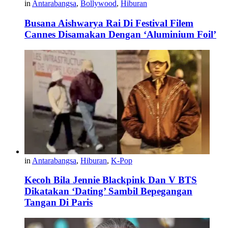
in
Antarabangsa
,
Bollywood
,
Hiburan
Busana Aishwarya Rai Di Festival Filem
Cannes Disamakan Dengan ‘Aluminium Foil’
in
Antarabangsa
,
Hiburan
,
K-Pop
Kecoh Bila Jennie Blackpink Dan V BTS
Dikatakan ‘Dating’ Sambil Bepegangan
Tangan Di Paris