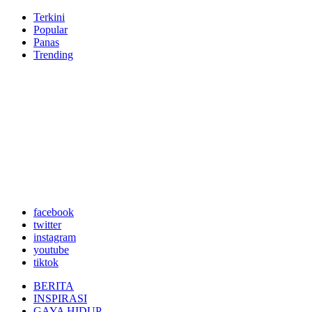
Terkini
Popular
Panas
Trending
facebook
twitter
instagram
youtube
tiktok
BERITA
INSPIRASI
GAYA HIDUP