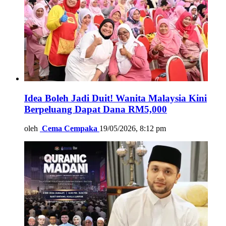
Idea Boleh Jadi Duit! Wanita Malaysia Kini
Berpeluang Dapat Dana RM5,000
oleh
Cema Cempaka
19/05/2026, 8:12 pm