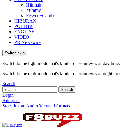
Hikmah
Yummy
Fesyen+Cantik
HIBURAN
POLITIK
ENGLISH
VIDEO
PR Newswire
Switch skin
Switch to the light mode that's kinder on your eyes at day time.
Switch to the dark mode that's kinder on your eyes at night time.
Search
Search
Search
for:
Login
Add post
Story
Image
Audio
View all formats