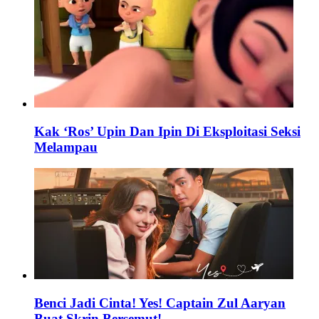
Kak ‘Ros’ Upin Dan Ipin Di Eksploitasi Seksi
Melampau
Benci Jadi Cinta! Yes! Captain Zul Aaryan
Buat Skrin Bersemut!