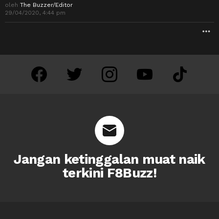
oleh
The Buzzer/Editor
29/04/2020, 4:44 pm
M
facebook
twitter
instagram
youtube
tiktok
Jangan ketinggalan muat naik
terkini F8Buzz!