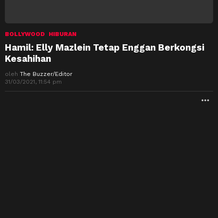
BOLLYWOOD
HIBURAN
Hamil: Elly Mazlein Tetap Enggan Berkongsi
Kesahihan
oleh
The Buzzer/Editor
31/03/2021, 11:54 pm
M