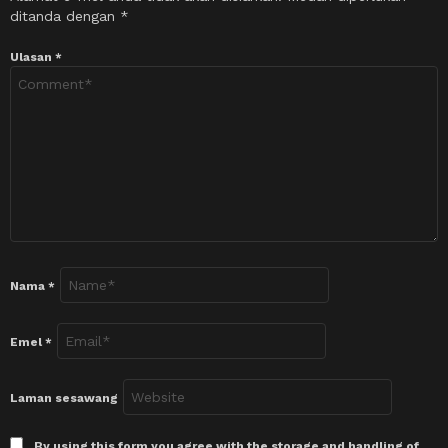
ditanda dengan
*
Ulasan
*
Nama
*
Emel
*
Laman sesawang
By using this form you agree with the storage and handling of