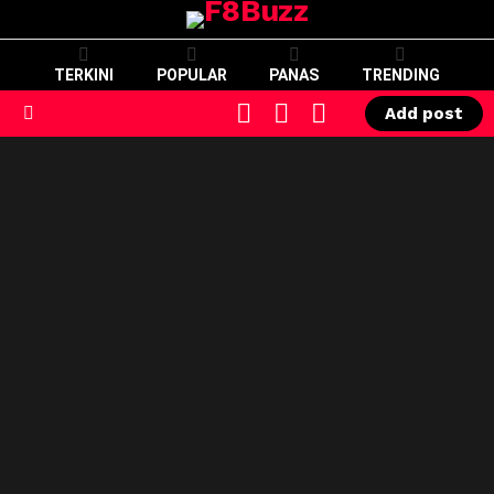
TERKINI
POPULAR
PANAS
TRENDING
CART
LOGIN
SWITCH
Add post
SKIN
Menu