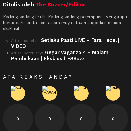
Ditulis oleh
The Buzzer/Editor
Kadang-kadang lelaki. Kadang-kadang perempuan. Mengumpul
berita dari serata ceruk alam maya atau melaporkan secara
eksklusif.
Setiaku Pasti LIVE – Fara Hezel |
See
Artikel sebelum
more
VIDEO
Gegar Vaganza 4 – Malam
Artikel seterusnya
Pembukaan | Eksklusif F8Buzz
APA REAKSI ANDA?
0
0
0
0