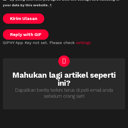
your data by this website.
*
Kirim Ulasan
Reply with
GIF
GIPHY App Key not set. Please check
settings
Mahukan lagi artikel seperti
NEWSLETTER
ini?
Dapatkan berita terkini terus di peti email anda
sebelum orang lain!