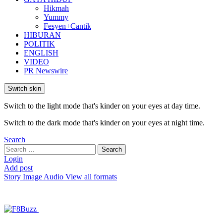
Hikmah
Yummy
Fesyen+Cantik
HIBURAN
POLITIK
ENGLISH
VIDEO
PR Newswire
Switch skin
Switch to the light mode that's kinder on your eyes at day time.
Switch to the dark mode that's kinder on your eyes at night time.
Search
Search
Search
for:
Login
Add post
Story
Image
Audio
View all formats