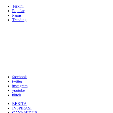
Terkini
Popular
Panas
Trending
facebook
twitter
instagram
youtube
tiktok
BERITA
INSPIRASI
GAYA HIDUP