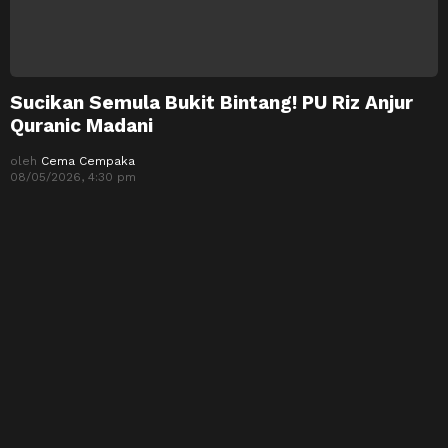
Sucikan Semula Bukit Bintang! PU Riz Anjur
Quranic Madani
oleh
Cema Cempaka
08/05/2026, 4:30 pm