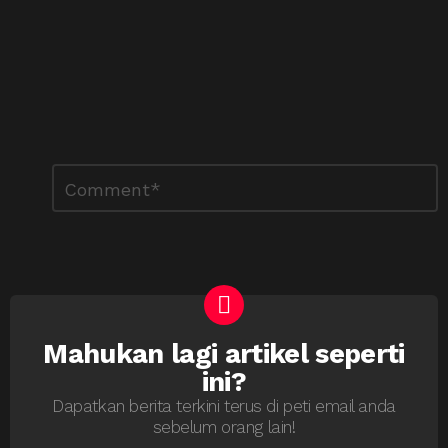
Tinggalkan
Ulasan
*
Balasan
Mahukan lagi artikel seperti
NEWSLETTER
ini?
Dapatkan berita terkini terus di peti email anda
sebelum orang lain!