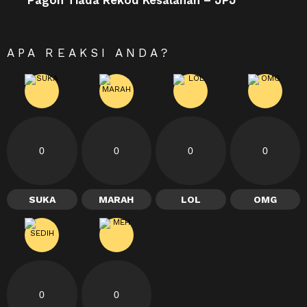
Pagoh Tiada Rekod Kesalahan – JPJ
APA REAKSI ANDA?
0
0
0
0
SUKA
MARAH
LOL
OMG
0
0