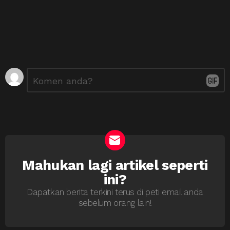
Tinggalkan
Ulasan
*
Balasan
Mahukan lagi artikel seperti
NEWSLETTER
ini?
Dapatkan berita terkini terus di peti email anda
sebelum orang lain!