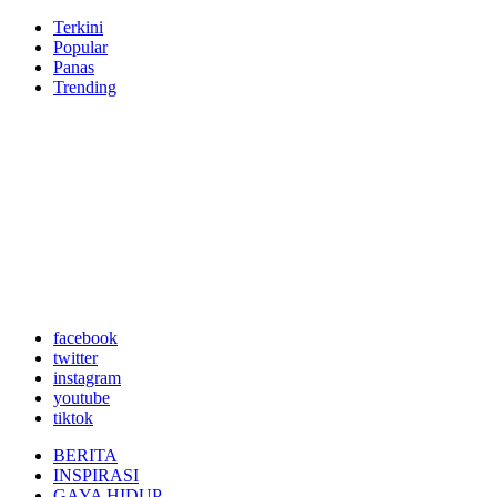
Terkini
Popular
Panas
Trending
facebook
twitter
instagram
youtube
tiktok
BERITA
INSPIRASI
GAYA HIDUP