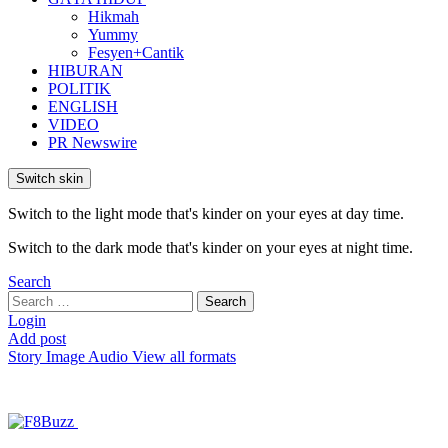
Hikmah
Yummy
Fesyen+Cantik
HIBURAN
POLITIK
ENGLISH
VIDEO
PR Newswire
Switch skin
Switch to the light mode that's kinder on your eyes at day time.
Switch to the dark mode that's kinder on your eyes at night time.
Search
Search
Search
for:
Login
Add post
Story
Image
Audio
View all formats