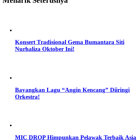
Menarik Seterusnya
Konsert Tradisional Gema Bumantara Siti
Nurhaliza Oktober Ini!
Bayangkan Lagu “Angin Kencang” Diiringi
Orkestra!
MIC DROP Himpunkan Pelawak Terbaik Asia