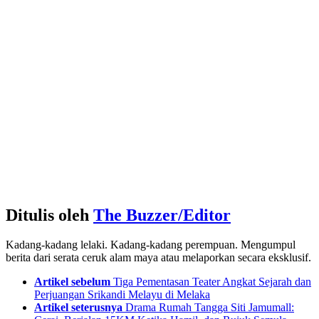
Ditulis oleh
The Buzzer/Editor
Kadang-kadang lelaki. Kadang-kadang perempuan. Mengumpul
berita dari serata ceruk alam maya atau melaporkan secara eksklusif.
See
Artikel sebelum
Tiga Pementasan Teater Angkat Sejarah dan
more
Perjuangan Srikandi Melayu di Melaka
Artikel seterusnya
Drama Rumah Tangga Siti Jamumall: