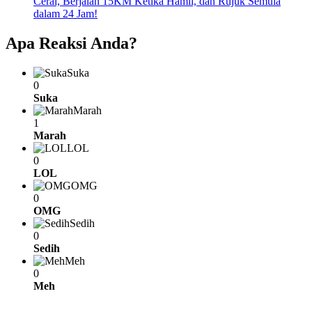
Cerai, Berjalan 15KM Ketika Hamil, dan Rujuk Semula
dalam 24 Jam!
Apa Reaksi Anda?
Suka
0
Suka
Marah
1
Marah
LOL
0
LOL
OMG
0
OMG
Sedih
0
Sedih
Meh
0
Meh