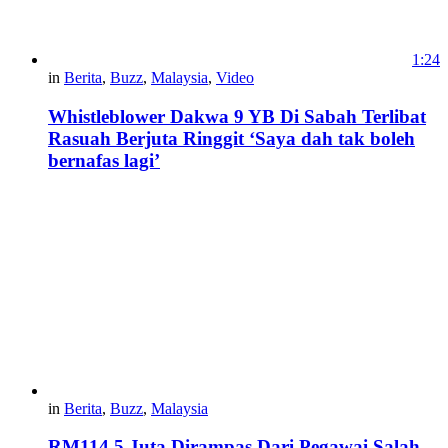
1:24
in
Berita
,
Buzz
,
Malaysia
,
Video
Whistleblower Dakwa 9 YB Di Sabah Terlibat
Rasuah Berjuta Ringgit ‘Saya dah tak boleh
bernafas lagi’
in
Berita
,
Buzz
,
Malaysia
RM114.5 Juta Dirampas Dari Pegawai Salah