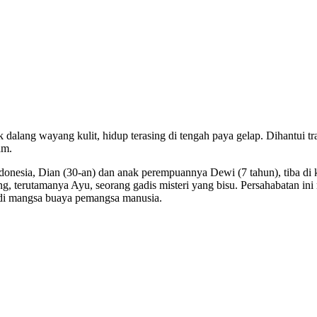
k dalang wayang kulit, hidup terasing di tengah paya gelap. Dihantui t
am.
onesia, Dian (30-an) dan anak perempuannya Dewi (7 tahun), tiba di k
, terutamanya Ayu, seorang gadis misteri yang bisu. Persahabatan 
adi mangsa buaya pemangsa manusia.