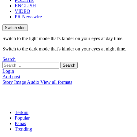
POLITIK
ENGLISH
VIDEO
PR Newswire
Switch skin
Switch to the light mode that's kinder on your eyes at day time.
Switch to the dark mode that's kinder on your eyes at night time.
Search
Search
Search
for:
Login
Add post
Story
Image
Audio
View all formats
Terkini
Popular
Panas
Trending