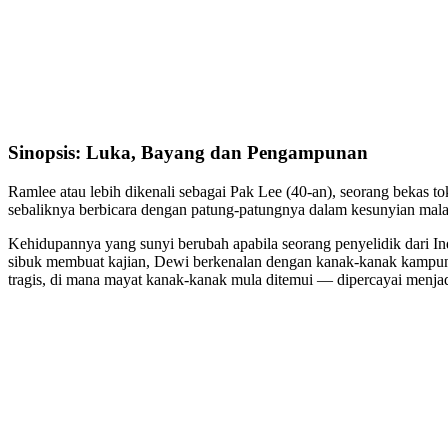
Sinopsis: Luka, Bayang dan Pengampunan
Ramlee atau lebih dikenali sebagai Pak Lee (40-an), seorang bekas to
sebaliknya berbicara dengan patung-patungnya dalam kesunyian mal
Kehidupannya yang sunyi berubah apabila seorang penyelidik dari Ind
sibuk membuat kajian, Dewi berkenalan dengan kanak-kanak kampung
tragis, di mana mayat kanak-kanak mula ditemui — dipercayai menj