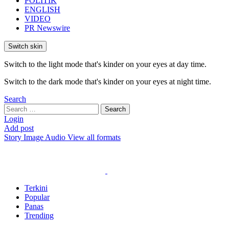
POLITIK
ENGLISH
VIDEO
PR Newswire
Switch skin
Switch to the light mode that's kinder on your eyes at day time.
Switch to the dark mode that's kinder on your eyes at night time.
Search
Search
Search
for:
Login
Add post
Story
Image
Audio
View all formats
Terkini
Popular
Panas
Trending