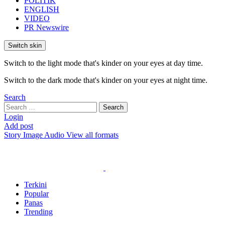
POLITIK
ENGLISH
VIDEO
PR Newswire
Switch skin
Switch to the light mode that's kinder on your eyes at day time.
Switch to the dark mode that's kinder on your eyes at night time.
Search
Search
Search
for:
Login
Add post
Story
Image
Audio
View all formats
Terkini
Popular
Panas
Trending