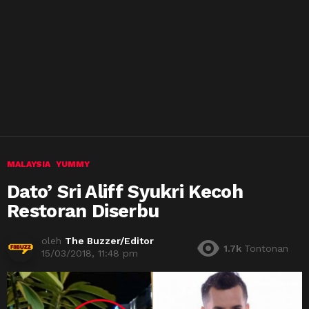
MALAYSIA
YUMMY
Dato’ Sri Aliff Syukri Kecoh
Restoran Diserbu
oleh
The Buzzer/Editor
1.7k
Tontonan
15/03/2018, 11:48 pm