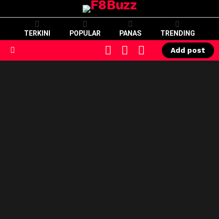
TERKINI
POPULAR
PANAS
TRENDING
CART
LOGIN
SWITCH
Add post
SKIN
Menu