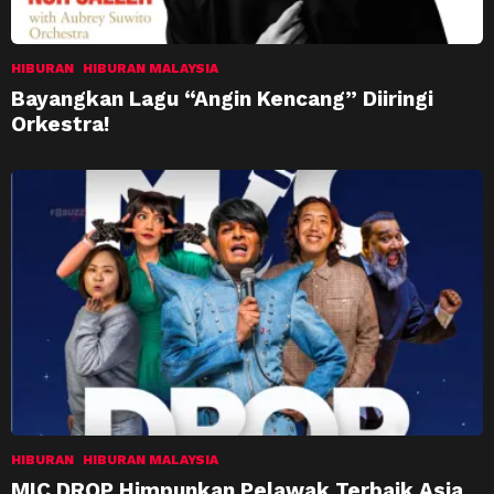
HIBURAN
HIBURAN MALAYSIA
Bayangkan Lagu “Angin Kencang” Diiringi
Orkestra!
HIBURAN
HIBURAN MALAYSIA
MIC DROP Himpunkan Pelawak Terbaik Asia