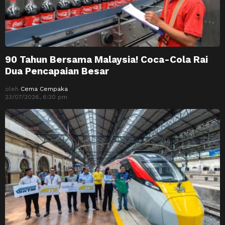
90 Tahun Bersama Malaysia! Coca-Cola Rai
Dua Pencapaian Besar
oleh
Cema Cempaka
23/07/2026, 6:30 pm