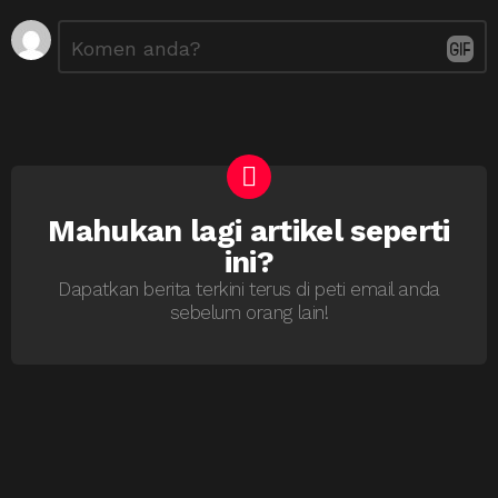
Tinggalkan
Ulasan
*
Balasan
Mahukan lagi artikel seperti
NEWSLETTER
ini?
Dapatkan berita terkini terus di peti email anda
sebelum orang lain!