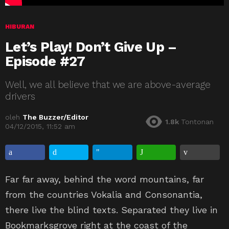
HIBURAN
Let’s Play! Don’t Give Up –
Episode #27
Well, we all believe that we are above-average
drivers
oleh
The Buzzer/Editor
1.8k
Tontonan
04/12/2015, 11:52 am
Far far away, behind the word mountains, far
from the countries Vokalia and Consonantia,
there live the blind texts. Separated they live in
Bookmarksgrove right at the coast of the