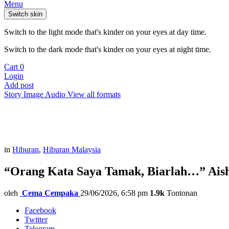
Menu
Switch skin
Switch to the light mode that's kinder on your eyes at day time.
Switch to the dark mode that's kinder on your eyes at night time.
Cart
0
Login
Add post
Story
Image
Audio
View all formats
in
Hiburan
,
Hiburan Malaysia
“Orang Kata Saya Tamak, Biarlah…” Ais
oleh
Cema Cempaka
29/06/2026, 6:58 pm
1.9k
Tontonan
Facebook
Twitter
Telegram