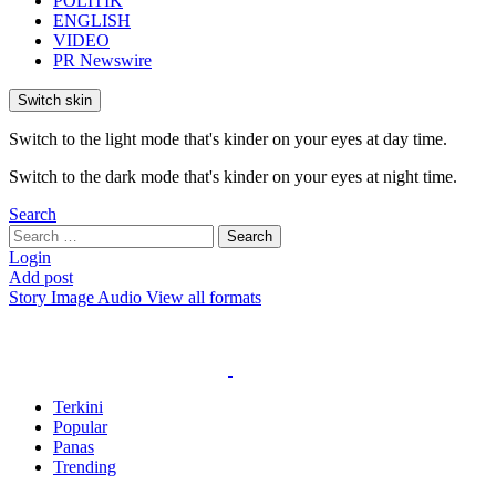
POLITIK
ENGLISH
VIDEO
PR Newswire
Switch skin
Switch to the light mode that's kinder on your eyes at day time.
Switch to the dark mode that's kinder on your eyes at night time.
Search
Search
Search
for:
Login
Add post
Story
Image
Audio
View all formats
Terkini
Popular
Panas
Trending