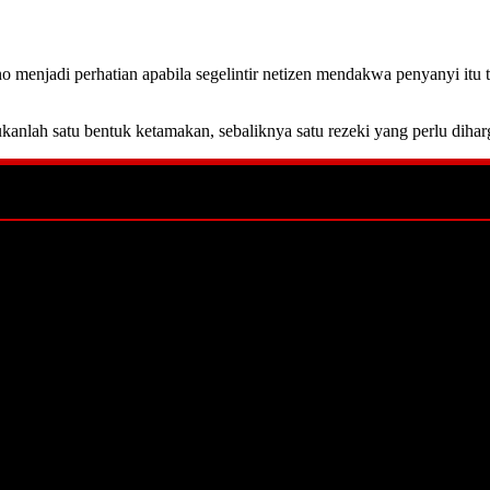
o menjadi perhatian apabila segelintir netizen mendakwa penyanyi itu
kanlah satu bentuk ketamakan, sebaliknya satu rezeki yang perlu dih