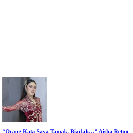
“Orang Kata Saya Tamak, Biarlah…” Aisha Retno