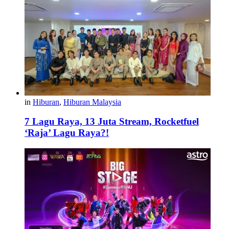
in
Hiburan
,
Hiburan Malaysia
7 Lagu Raya, 13 Juta Stream, Rocketfuel
‘Raja’ Lagu Raya?!