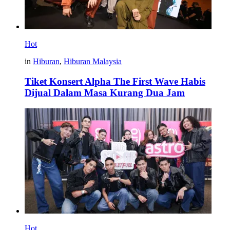
Hot
in
Hiburan
,
Hiburan Malaysia
Tiket Konsert Alpha The First Wave Habis
Dijual Dalam Masa Kurang Dua Jam
Hot