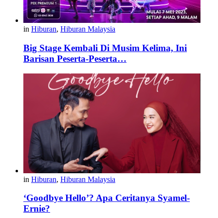
in
Hiburan
,
Hiburan Malaysia
Big Stage Kembali Di Musim Kelima, Ini
Barisan Peserta-Peserta…
in
Hiburan
,
Hiburan Malaysia
‘Goodbye Hello’? Apa Ceritanya Syamel-
Ernie?