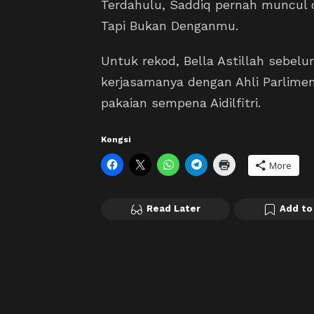
Terdahulu, Saddiq pernah muncul d
Tapi Bukan Denganmu.
Untuk rekod, Bella Astillah sebel
kerjasamanya dengan Ahli Parlime
pakaian sempena Aidilfitri.
Kongsi
More
Read Later
Add to