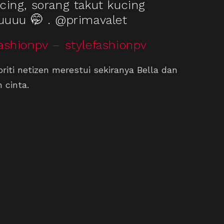
cing, sorang takut kucing
uuuu 🤭 . @primavalet
ashionpv – stylefashionpv
iti netizen merestui sekiranya Bella dan
 cinta.