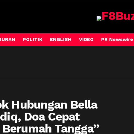
BURAN
POLITIK
ENGLISH
VIDEO
PR Newswire
ok Hubungan Bella
ddiq, Doa Cepat
 Berumah Tangga”