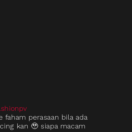
ashionpv
e faham perasaan bila ada
kucing kan 🥹 siapa macam