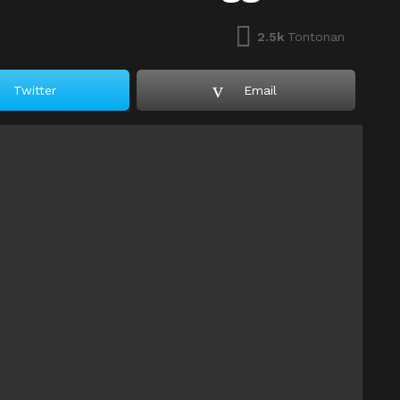
2.5k
Tontonan
Twitter
Email