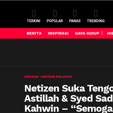
TERKINI
POPULAR
PANAS
TRENDING
BERITA
INSPIRASI
GAYA HIDUP
HI
HIBURAN
HIBURAN MALAYSIA
Netizen Suka Teng
Astillah & Syed Sa
Kahwin – “Semoga