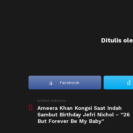
Ditulis ol
Facebook
See
Artikel sebelum
more
Ameera Khan Kongsi Saat Indah
Sambut Birthday Jefri Nichol – “26
But Forever Be My Baby”