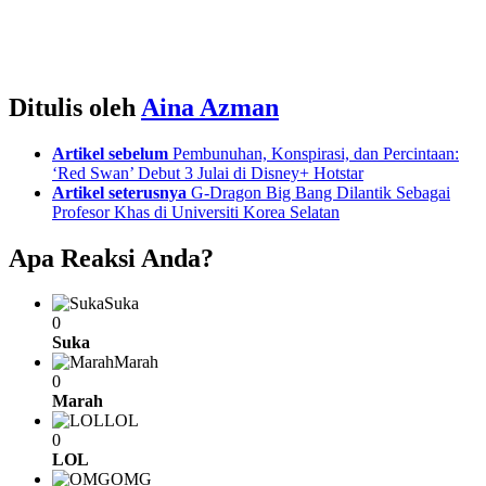
Ditulis oleh
Aina Azman
See
Artikel sebelum
Pembunuhan, Konspirasi, dan Percintaan:
more
‘Red Swan’ Debut 3 Julai di Disney+ Hotstar
Artikel seterusnya
G-Dragon Big Bang Dilantik Sebagai
Profesor Khas di Universiti Korea Selatan
Apa Reaksi Anda?
Suka
0
Suka
Marah
0
Marah
LOL
0
LOL
OMG