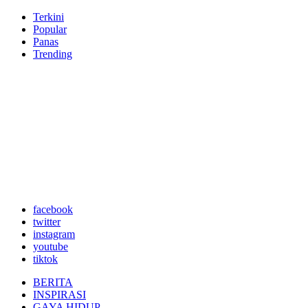
Terkini
Popular
Panas
Trending
facebook
twitter
instagram
youtube
tiktok
BERITA
INSPIRASI
GAYA HIDUP