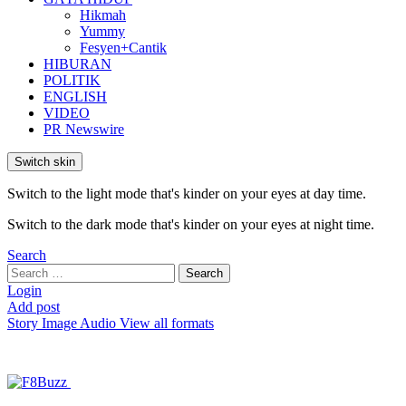
Hikmah
Yummy
Fesyen+Cantik
HIBURAN
POLITIK
ENGLISH
VIDEO
PR Newswire
Switch skin
Switch to the light mode that's kinder on your eyes at day time.
Switch to the dark mode that's kinder on your eyes at night time.
Search
Search
Search
for:
Login
Add post
Story
Image
Audio
View all formats