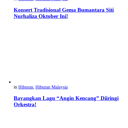
Konsert Tradisional Gema Bumantara Siti
Nurhaliza Oktober Ini!
in
Hiburan
,
Hiburan Malaysia
Bayangkan Lagu “Angin Kencang” Diiringi
Orkestra!