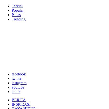
Terkini
Popular
Panas
Trending
facebook
twitter
instagram
youtube
tiktok
BERITA
INSPIRASI
GAYA HIDUP