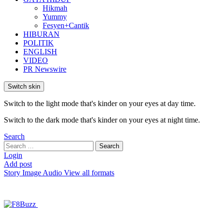
Hikmah
Yummy
Fesyen+Cantik
HIBURAN
POLITIK
ENGLISH
VIDEO
PR Newswire
Switch skin
Switch to the light mode that's kinder on your eyes at day time.
Switch to the dark mode that's kinder on your eyes at night time.
Search
Search
Search
for:
Login
Add post
Story
Image
Audio
View all formats