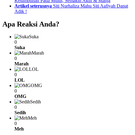
more
Ketumbuhan Pada Mulut, Semakin Aktif & Manja
Artikel seterusnya
Siti Nurhaliza Mahu Siti Aafiyah Dapat
Adik !
Apa Reaksi Anda?
Suka
0
Suka
Marah
0
Marah
LOL
0
LOL
OMG
0
OMG
Sedih
0
Sedih
Meh
0
Meh