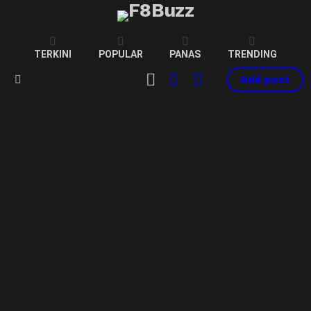
TERKINI
POPULAR
PANAS
TRENDING
CART
LOGIN
SWITCH
Add post
SKIN
Menu