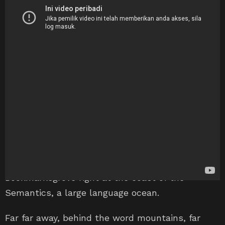
Guess That Celebrity Mouth
The only think he likes better than talking about
lasagne is eating
oleh
The Buzzer/Editor
1.3k
Tontonan
16/03/2015, 2:46 pm
Far far away, behind the word mountains, far
from the countries Vokalia and Consonantia,
there live the blind texts. Separated they live in
Bookmarksgrove right at the coast of the
Semantics, a large language ocean.
Far far away, behind the word mountains, far