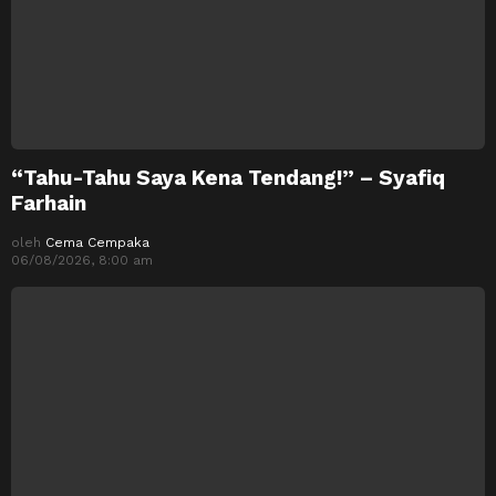
“Tahu-Tahu Saya Kena Tendang!” – Syafiq
Farhain
oleh
Cema Cempaka
06/08/2026, 8:00 am