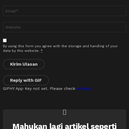
Emel
*
Laman
sesawang
By using this form you agree with the storage and handling of your
data by this website.
*
Kirim Ulasan
Reply with
GIF
GIPHY App Key not set. Please check
settings
Mahukan lagi artikel seperti
NEWSLETTER