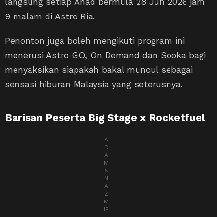
langsung setiap Ahad bermula 28 Jun 2026 jam
9 malam di Astro Ria.
Penonton juga boleh mengikuti program ini
menerusi Astro GO, On Demand dan Sooka bagi
menyaksikan siapakah bakal muncul sebagai
sensasi hiburan Malaysia yang seterusnya.
Barisan Peserta Big Stage x Rocketfuel
A
D
A
M
&
N
A
Z
M
IE