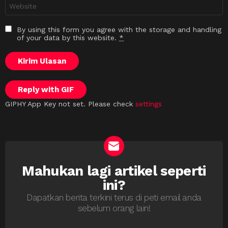
Laman
sesawang
By using this form you agree with the storage and handling
of your data by this website.
*
Kirim Ulasan
Reply with
GIF
GIPHY App Key not set. Please check
settings
Mahukan lagi artikel seperti
NEWSLETTER
ini?
Dapatkan berita terkini terus di peti email anda
sebelum orang lain!