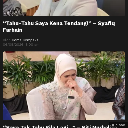
“Tahu-Tahu Saya Kena Tendang!” – Syafiq
Farhain
oleh
Cema Cempaka
06/08/2026, 8:00 am
close
“Saya Tak Tahu Bila Lagi…” – Siti Nurhaliza