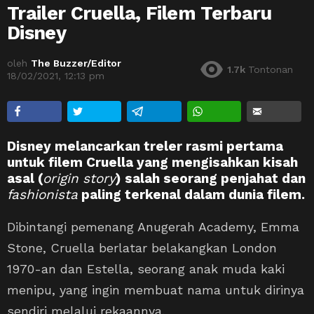
Trailer Cruella, Filem Terbaru
Disney
oleh
The Buzzer/Editor
1.7k
Tontonan
18/02/2021, 12:13 pm
Disney melancarkan treler rasmi pertama
untuk filem Cruella yang mengisahkan kisah
asal (
origin story
) salah seorang penjahat dan
fashionista
paling terkenal dalam dunia filem.
Dibintangi pemenang Anugerah Academy, Emma
Stone, Cruella berlatar belakangkan London
1970-an dan Estella, seorang anak muda kaki
menipu, yang ingin membuat nama untuk dirinya
sendiri melalui rekaannya.