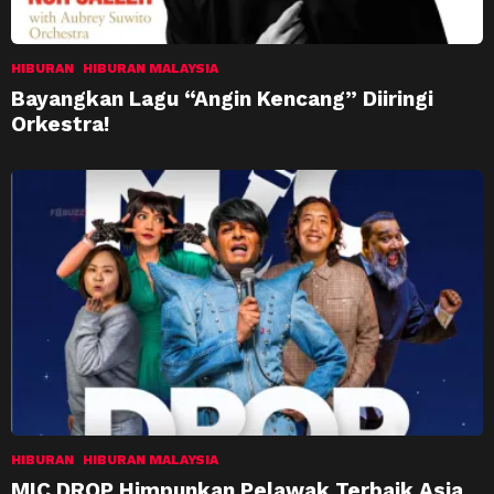
HIBURAN
HIBURAN MALAYSIA
Bayangkan Lagu “Angin Kencang” Diiringi
Orkestra!
HIBURAN
HIBURAN MALAYSIA
MIC DROP Himpunkan Pelawak Terbaik Asia