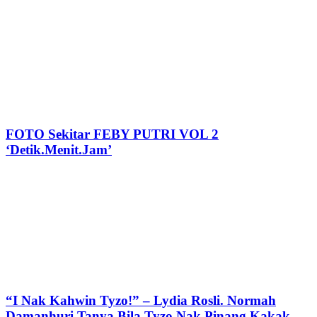
FOTO Sekitar FEBY PUTRI VOL 2
‘Detik.Menit.Jam’
“I Nak Kahwin Tyzo!” – Lydia Rosli. Normah
Damanhuri Tanya Bila Tyzo Nak Pinang Kakak