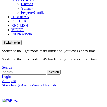
Hikmah
Yummy
Fesyen+Cantik
HIBURAN
POLITIK
ENGLISH
VIDEO
PR Newswire
Switch skin
Switch to the light mode that's kinder on your eyes at day time.
Switch to the dark mode that's kinder on your eyes at night time.
Search
Search
Search
for:
Login
Add post
Story
Image
Audio
View all formats