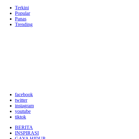
Terkini
Popular
Panas
Trending
facebook
twitter
instagram
youtube
tiktok
BERITA
INSPIRASI
GAYA HIDUP