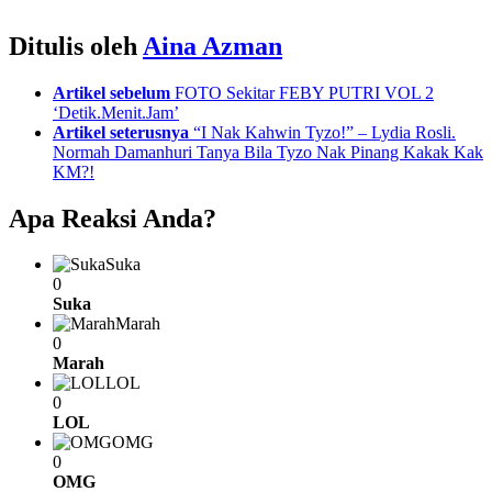
Ditulis oleh
Aina Azman
See
Artikel sebelum
FOTO Sekitar FEBY PUTRI VOL 2
more
‘Detik.Menit.Jam’
Artikel seterusnya
“I Nak Kahwin Tyzo!” – Lydia Rosli.
Normah Damanhuri Tanya Bila Tyzo Nak Pinang Kakak Kak
KM?!
Apa Reaksi Anda?
Suka
0
Suka
Marah
0
Marah
LOL
0
LOL
OMG
0
OMG