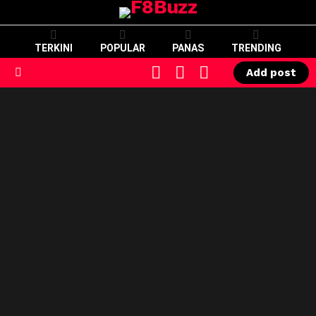
TERKINI
POPULAR
PANAS
TRENDING
CART
LOGIN
SWITCH
Add post
SKIN
Menu