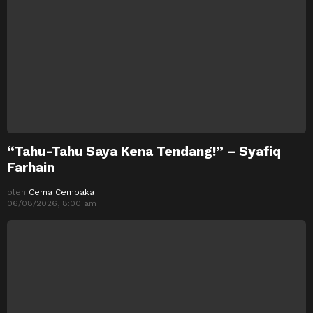
“Tahu-Tahu Saya Kena Tendang!” – Syafiq
Farhain
oleh
Cema Cempaka
06/08/2026, 8:00 am