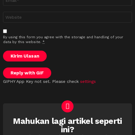
*
Laman
sesawang
By using this form you agree with the storage and handling of your
data by this website.
*
Kirim Ulasan
Reply with
GIF
GIPHY App Key not set. Please check
settings
Mahukan lagi artikel seperti
NEWSLETTER
ini?