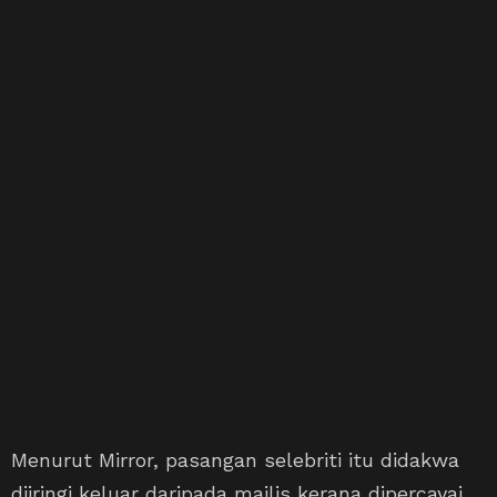
Menurut Mirror, pasangan selebriti itu didakwa
diiringi keluar daripada majlis kerana dipercayai