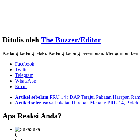
Ditulis oleh
The Buzzer/Editor
Kadang-kadang lelaki. Kadang-kadang perempuan. Mengumpul berita d
Facebook
Twitter
Telegram
WhatsApp
Email
See
Artikel sebelum
PRU 14 : DAP Terajui Pakatan Harapan Ram
more
Artikel seterusnya
Pakatan Harapan Menang PRU 14, Boleh 
Apa Reaksi Anda?
Suka
0