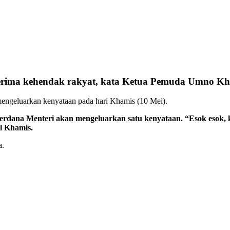
ima kehendak rakyat, kata Ketua Pemuda Umno Kha
mengeluarkan kenyataan pada hari Khamis (10 Mei).
Perdana Menteri akan mengeluarkan satu kenyataan. “Esok esok
l Khamis.
a.