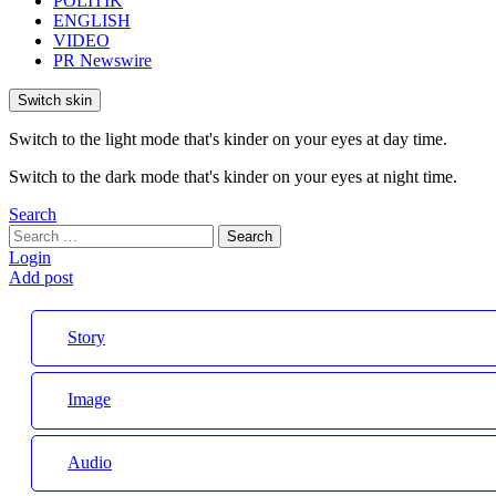
POLITIK
ENGLISH
VIDEO
PR Newswire
Switch skin
Switch to the light mode that's kinder on your eyes at day time.
Switch to the dark mode that's kinder on your eyes at night time.
Search
Search
Search
for:
Login
Add post
Story
Image
Audio