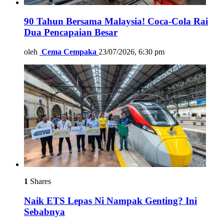
90 Tahun Bersama Malaysia! Coca-Cola Rai
Dua Pencapaian Besar
oleh
Cema Cempaka
23/07/2026, 6:30 pm
1
Shares
Naik ETS Lepas Ni Nampak Genting? Ini
Sebabnya