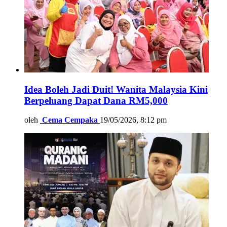
Idea Boleh Jadi Duit! Wanita Malaysia Kini
Berpeluang Dapat Dana RM5,000
oleh
Cema Cempaka
19/05/2026, 8:12 pm