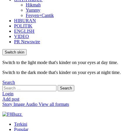
Hikmah
Yummy
Fesyen+Cantik
HIBURAN
POLITIK
ENGLISH
VIDEO
PR Newswire
Switch skin
Switch to the light mode that's kinder on your eyes at day time.
Switch to the dark mode that's kinder on your eyes at night time.
Search
Search
Search
for:
Login
Add post
Story
Image
Audio
View all formats
Terkini
Popular