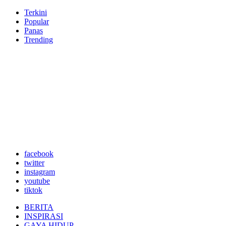
Terkini
Popular
Panas
Trending
facebook
twitter
instagram
youtube
tiktok
BERITA
INSPIRASI
GAYA HIDUP