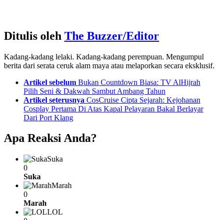
Ditulis oleh
The Buzzer/Editor
Kadang-kadang lelaki. Kadang-kadang perempuan. Mengumpul
berita dari serata ceruk alam maya atau melaporkan secara eksklusif.
See
Artikel sebelum
Bukan Countdown Biasa: TV AlHijrah
more
Pilih Seni & Dakwah Sambut Ambang Tahun
Artikel seterusnya
CosCruise Cipta Sejarah: Kejohanan
Cosplay Pertama Di Atas Kapal Pelayaran Bakal Berlayar
Dari Port Klang
Apa Reaksi Anda?
Suka
0
Suka
Marah
0
Marah
LOL