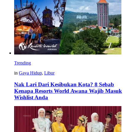
Trending
in
Gaya Hidup
,
Libur
Nak Lari Dari Kesibukan Kota? 8 Sebab
Kenapa Resorts World Awana Wajib Masuk
Wishlist Anda