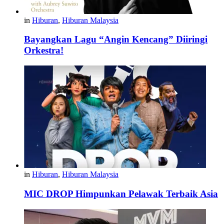
in
Hiburan
,
Hiburan Malaysia
Bayangkan Lagu “Angin Kencang” Diiringi
Orkestra!
in
Hiburan
,
Hiburan Malaysia
MIC DROP Himpunkan Pelawak Terbaik Asia