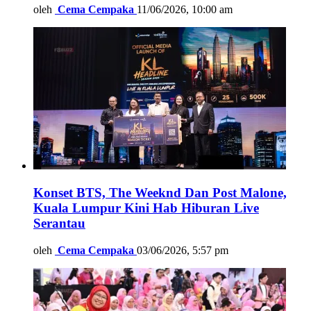
oleh
Cema Cempaka
11/06/2026, 10:00 am
Konset BTS, The Weeknd Dan Post Malone,
Kuala Lumpur Kini Hab Hiburan Live
Serantau
oleh
Cema Cempaka
03/06/2026, 5:57 pm