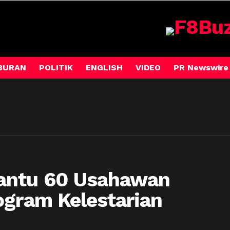
BURAN
POLITIK
ENGLISH
VIDEO
PR Newswire
antu 60 Usahawan
ogram Kelestarian