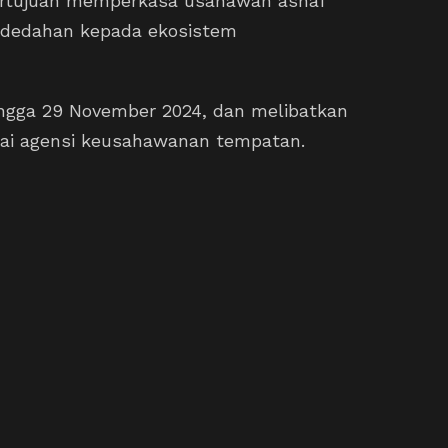
bertujuan memperkasa usahawan asnaf
ndedahan kepada ekosistem
ingga 29 November 2024, dan melibatkan
gai agensi keusahawanan tempatan.