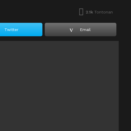
2.1k
Tontonan
Twitter
Email