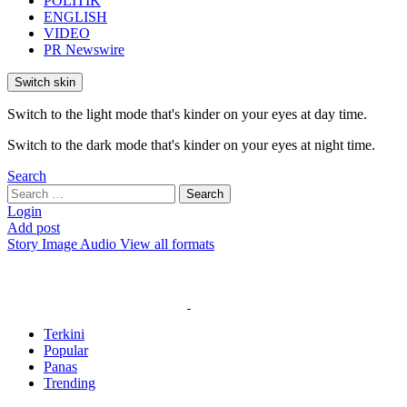
POLITIK
ENGLISH
VIDEO
PR Newswire
Switch skin
Switch to the light mode that's kinder on your eyes at day time.
Switch to the dark mode that's kinder on your eyes at night time.
Search
Search
Search
for:
Login
Add post
Story
Image
Audio
View all formats
Terkini
Popular
Panas
Trending