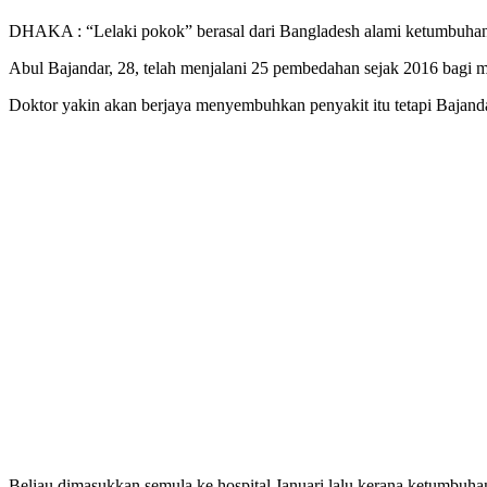
DHAKA : “Lelaki pokok” berasal dari Bangladesh alami ketumbuhan
Abul Bajandar, 28, telah menjalani 25 pembedahan sejak 2016 bagi
Doktor yakin akan berjaya menyembuhkan penyakit itu tetapi Bajandar 
Beliau dimasukkan semula ke hospital Januari lalu kerana ketumbuh