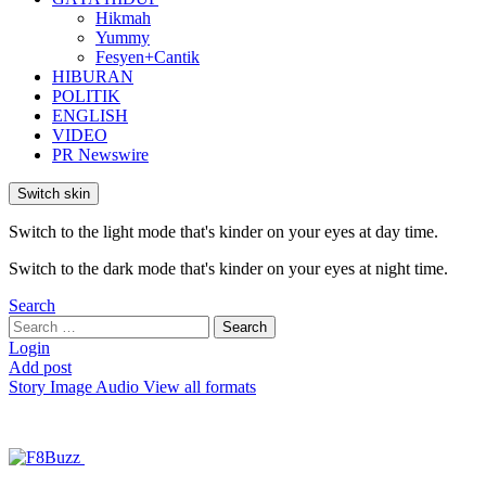
Hikmah
Yummy
Fesyen+Cantik
HIBURAN
POLITIK
ENGLISH
VIDEO
PR Newswire
Switch skin
Switch to the light mode that's kinder on your eyes at day time.
Switch to the dark mode that's kinder on your eyes at night time.
Search
Search
Search
for:
Login
Add post
Story
Image
Audio
View all formats