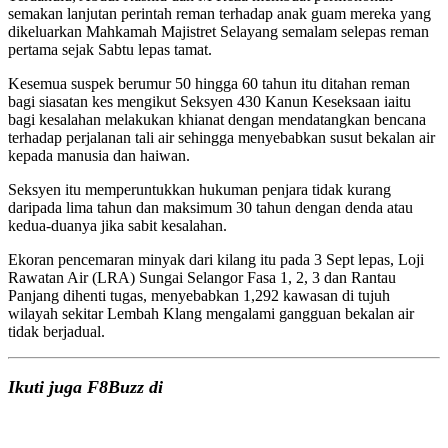
semakan lanjutan perintah reman terhadap anak guam mereka yang
dikeluarkan Mahkamah Majistret Selayang semalam selepas reman
pertama sejak Sabtu lepas tamat.
Kesemua suspek berumur 50 hingga 60 tahun itu ditahan reman
bagi siasatan kes mengikut Seksyen 430 Kanun Keseksaan iaitu
bagi kesalahan melakukan khianat dengan mendatangkan bencana
terhadap perjalanan tali air sehingga menyebabkan susut bekalan air
kepada manusia dan haiwan.
Seksyen itu memperuntukkan hukuman penjara tidak kurang
daripada lima tahun dan maksimum 30 tahun dengan denda atau
kedua-duanya jika sabit kesalahan.
Ekoran pencemaran minyak dari kilang itu pada 3 Sept lepas, Loji
Rawatan Air (LRA) Sungai Selangor Fasa 1, 2, 3 dan Rantau
Panjang dihenti tugas, menyebabkan 1,292 kawasan di tujuh
wilayah sekitar Lembah Klang mengalami gangguan bekalan air
tidak berjadual.
Ikuti juga F8Buzz di