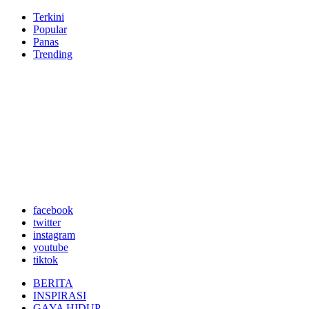
Terkini
Popular
Panas
Trending
facebook
twitter
instagram
youtube
tiktok
BERITA
INSPIRASI
GAYA HIDUP