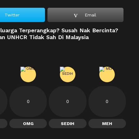
Twitter
Email
luarga Terperangkap? Susah Nak Bercinta?
n UNHCR Tidak Sah Di Malaysia
0
0
0
OMG
SEDIH
MEH