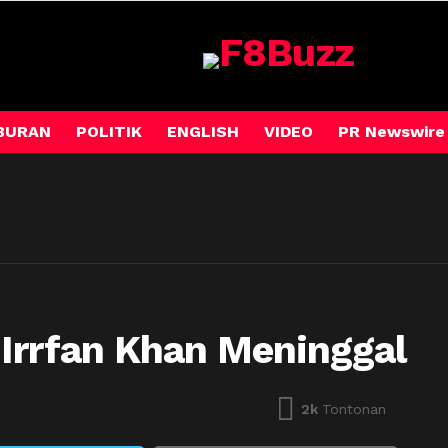
BURAN
POLITIK
ENGLISH
VIDEO
PR Newswire
Irrfan Khan Meninggal
2k
Tontonan