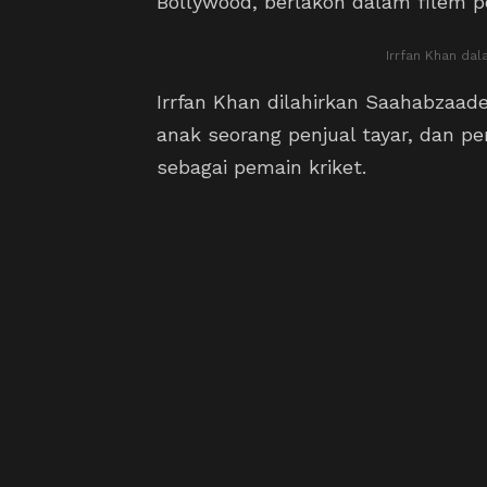
Bollywood, berlakon dalam filem p
Irrfan Khan dal
Irrfan Khan dilahirkan Saahabzaade
anak seorang penjual tayar, dan pe
sebagai pemain kriket.