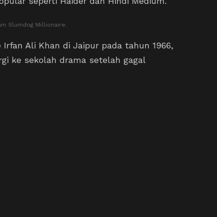
opular seperti Haider dan Hindi Medium.
am Slumdog Millionaire.
 Irfan Ali Khan di Jaipur pada tahun 1966,
rgi ke sekolah drama setelah gagal