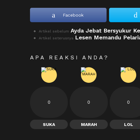
Facebook
Ayda Jebat Bersyukur Ke
See
Artikel sebelum
more
Lesen Memandu Pelaria
Artikel seterusnya
APA REAKSI ANDA?
0
0
0
SUKA
MARAH
LOL