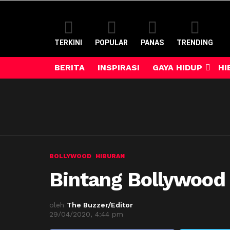
TERKINI
POPULAR
PANAS
TRENDING
BERITA
INSPIRASI
GAYA HIDUP
HI
BOLLYWOOD
HIBURAN
Bintang Bollywood 
oleh
The Buzzer/Editor
29/04/2020, 4:44 pm