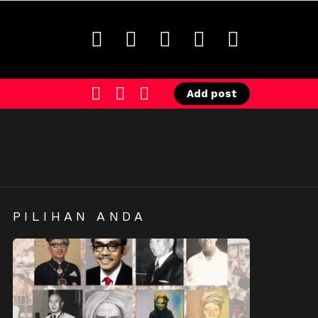
facebook
twitter
instagram
youtube
tiktok
SEARCH
LOGIN
SWITCH
Add post
SKIN
PILIHAN ANDA