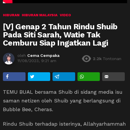
HIBURAN
HIBURAN MALAYSIA
VIDEO
[V] Genap 2 Tahun Rindu Shuib
Pada Siti Sarah, Watie Tak
Cemburu Siap Ingatkan Lagi
oleh
Cema Cempaka
2.2k
Tontonan
11/08/2023, 9:21 am
TEMU BUAL bersama Shuib di sidang media isu
saman netizen oleh Shuib yang berlangsung di
Bubble Bee, Cheras.
Rindu Shuib terhadap isterinya, Allahyarhammah