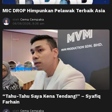
MIC DROP Himpunkan Pelawak Terbaik Asia
oleh
Cema Cempaka
06/08/2026, 9:36 am
“Tahu-Tahu Saya Kena Tendang!” – Syafiq
Farhain
oleh
Cema Cempaka