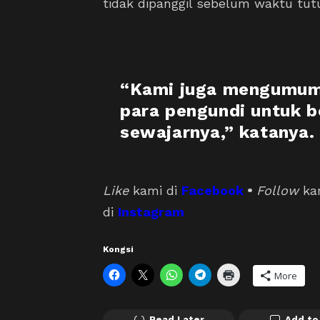
tidak dipanggil sebelum waktu tut
“Kami juga mengumumk
para pengundi untuk b
sewajarnya,” katanya.
Like
kami di
Facebook
•
Follow
ka
di
Instagram
Kongsi
More
Read Later
Add to