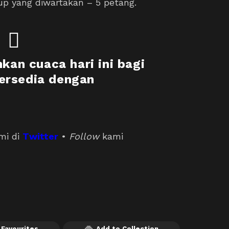
up yang diwartakan – 5 petang.
an cuaca hari ini bagi
ersedia dengan
mi di
Twitter
•
Follow
kami
 Favourites
Add to Collection