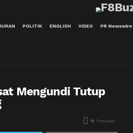
BURAN
POLITIK
ENGLISH
VIDEO
PR Newswire
sat Mengundi Tutup
g
1k
Tontonan