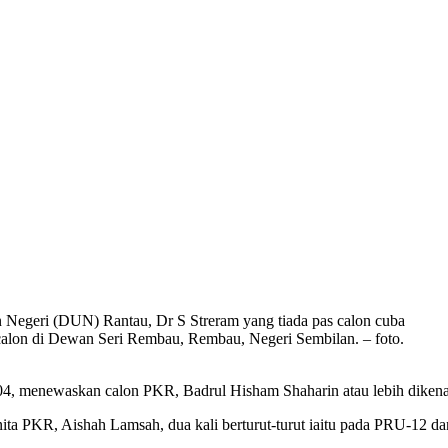
egeri (DUN) Rantau, Dr S Streram yang tiada pas calon cuba
lon di Dewan Seri Rembau, Rembau, Negeri Sembilan. – foto.
4, menewaskan calon PKR, Badrul Hisham Shaharin atau lebih dikenal
a PKR, Aishah Lamsah, dua kali berturut-turut iaitu pada PRU-12 da