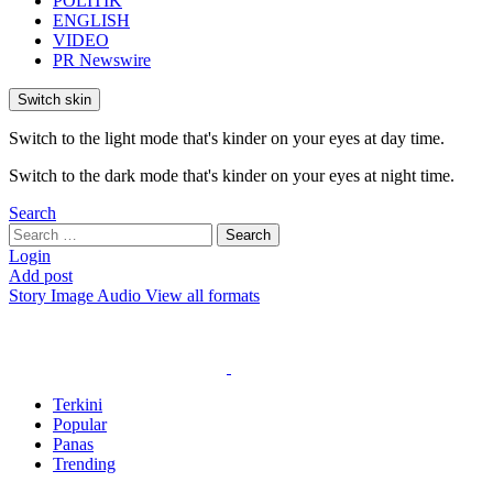
POLITIK
ENGLISH
VIDEO
PR Newswire
Switch skin
Switch to the light mode that's kinder on your eyes at day time.
Switch to the dark mode that's kinder on your eyes at night time.
Search
Search
Search
for:
Login
Add post
Story
Image
Audio
View all formats
Terkini
Popular
Panas
Trending