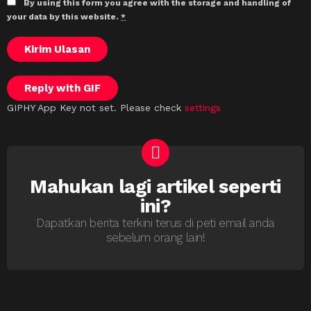
By using this form you agree with the storage and handling of
your data by this website.
*
Kirim Ulasan
Reply with
GIF
GIPHY App Key not set. Please check
settings
Mahukan lagi artikel seperti
NEWSLETTER
ini?
Dapatkan berita terkini terus di peti email anda
sebelum orang lain!