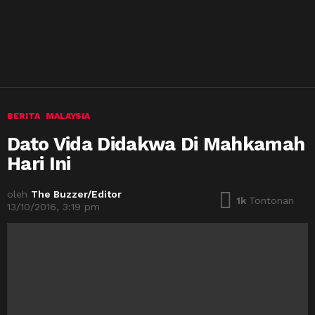
BERITA
MALAYSIA
Dato Vida Didakwa Di Mahkamah
Hari Ini
oleh
The Buzzer/Editor
1k
Tontonan
13/10/2016, 3:19 pm