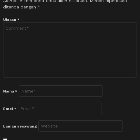
Alamat e-mel anda tidak akan disiarkan.
Medan diperlukan
ditanda dengan
*
Ulasan
*
Nama
*
Emel
*
Laman sesawang