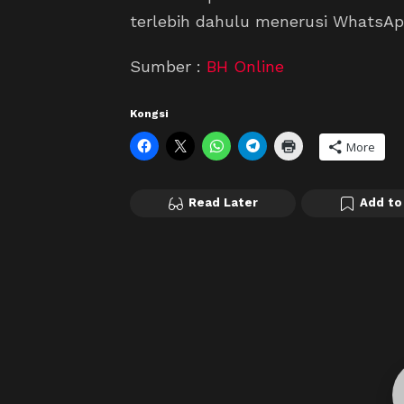
terlebih dahulu menerusi WhatsAp
Sumber :
BH Online
Kongsi
More
Read Later
Add to