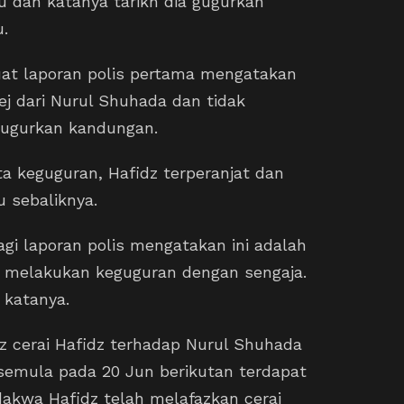
lu dan katanya tarikh dia gugurkan
u.
at laporan polis pertama mengatakan
j dari Nurul Shuhada dan tidak
gugurkan kandungan.
ta keguguran, Hafidz terperanjat dan
au sebaliknya.
agi laporan polis mengatakan ini adalah
 melakukan keguguran dengan sengaja.
” katanya.
z cerai Hafidz terhadap Nurul Shuhada
semula pada 20 Jun berikutan terdapat
akwa Hafidz telah melafazkan cerai