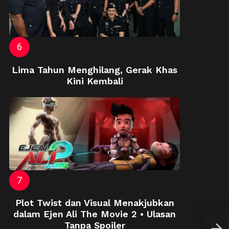
Lima Tahun Menghilang, Gerak Khas
Kini Kembali
Plot Twist dan Visual Menakjubkan
dalam Ejen Ali The Movie 2 • Ulasan
Aaro
Tanpa Spoiler
Gara