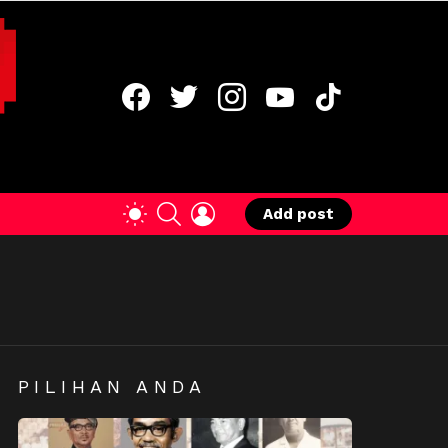
facebook
twitter
instagram
youtube
tiktok
SEARCH
LOGIN
SWITCH
Add post
SKIN
PILIHAN ANDA