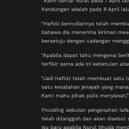
“Kami hantar surat pada 7 April la
Kandungan adalah pada 8 April lal
“Hafidz kemudiannya telah membu
bahawa dia menerima kiriman mese
bersetuju dengan cadangan meng
“Apabila dapat tahu mengenai beri
terfikir sama ada ini kebetulan at
“Jadi Hafidz telah membuat satu l
satu kesalahan jenayah yang mana
Kami mahu pihak polis menyiasat,
Prosiding sebutan pengesahan lafa
telah ditangguh dan akan disebut 
isu baru apabila Nurul Shuda mend