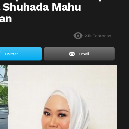
l Shuhada Mahu
an
2.1k
Tontonan
Twitter
Email