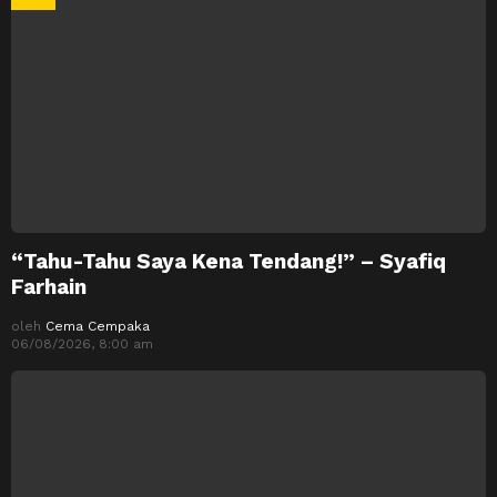
“Tahu-Tahu Saya Kena Tendang!” – Syafiq
Farhain
oleh
Cema Cempaka
06/08/2026, 8:00 am