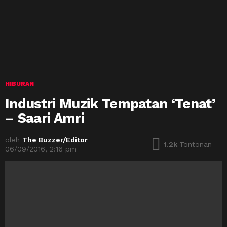
HIBURAN
Industri Muzik Tempatan ‘Tenat’
– Saari Amri
oleh
The Buzzer/Editor
1.2k
Tontonan
06/09/2016, 2:16 pm