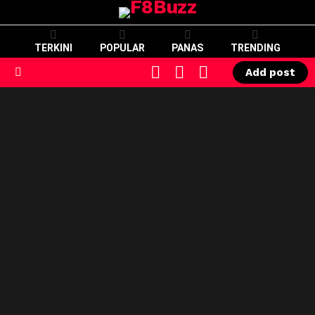
TERKINI
POPULAR
PANAS
TRENDING
CART
LOGIN
SWITCH
Add post
SKIN
Menu