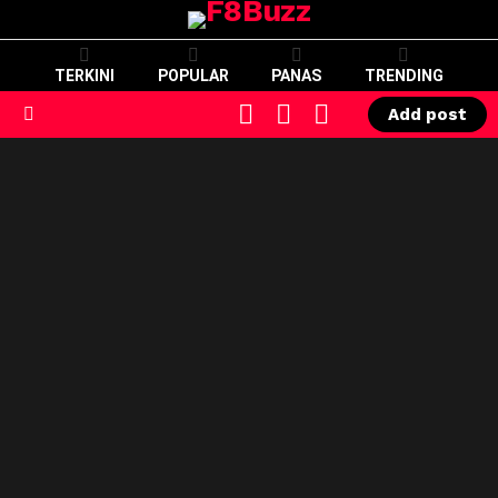
TERKINI
POPULAR
PANAS
TRENDING
CART
LOGIN
SWITCH
Add post
SKIN
Menu