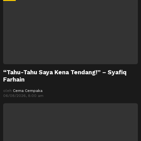
“Tahu-Tahu Saya Kena Tendang!” – Syafiq
Farhain
oleh
Cema Cempaka
06/08/2026, 8:00 am