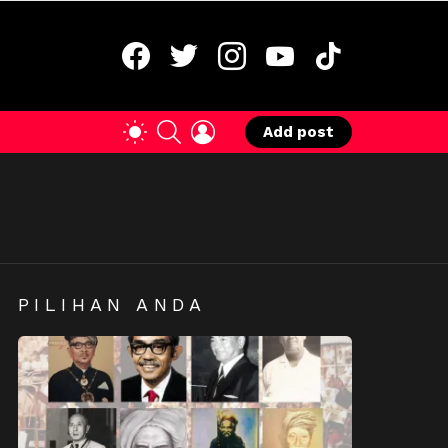
facebook
twitter
instagram
youtube
tiktok
SEARCH
LOGIN
SWITCH
Add post
SKIN
PILIHAN ANDA