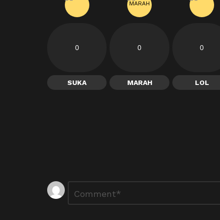
0
0
0
SUKA
MARAH
LOL
Tinggalkan
Ulasan
*
Balasan