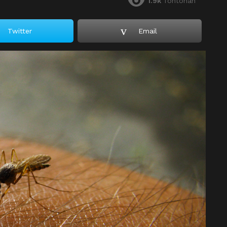
1.9k
Tontonan
Twitter
Email