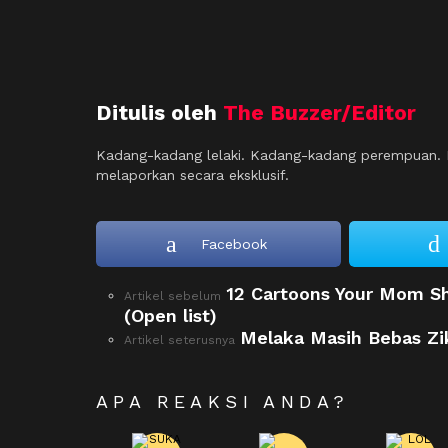
Ditulis oleh
The Buzzer/Editor
Kadang-kadang lelaki. Kadang-kadang perempuan. M
melaporkan secara eksklusif.
Facebook
12 Cartoons Your Mom S
See
Artikel sebelum
more
(Open list)
Melaka Masih Bebas Zi
Artikel seterusnya
APA REAKSI ANDA?