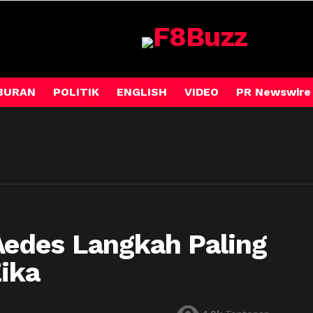
BURAN
POLITIK
ENGLISH
VIDEO
PR Newswire
edes Langkah Paling
ika