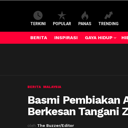
TERKINI
POPULAR
PANAS
TRENDING
BERITA
INSPIRASI
GAYA HIDUP
HI
BERITA
MALAYSIA
Basmi Pembiakan A
Berkesan Tangani Z
oleh
The Buzzer/Editor