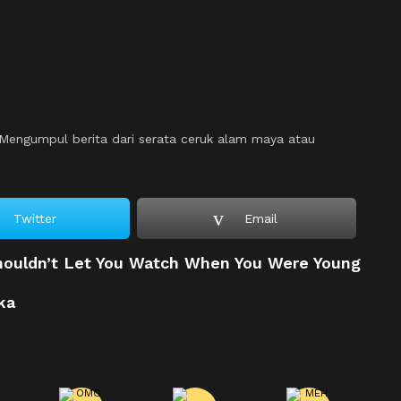
engumpul berita dari serata ceruk alam maya atau
Twitter
Email
houldn’t Let You Watch When You Were Young
ka