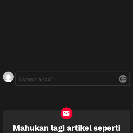
Tinggalkan
Ulasan
*
Balasan
Mahukan lagi artikel seperti
NEWSLETTER