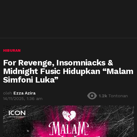
HIBURAN
For Revenge, Insomniacks &
Midnight Fusic Hidupkan “Malam
Simfoni Luka”
oleh
Ezza Azira
1.2k
Tontonan
14/11/2025, 1:36 am