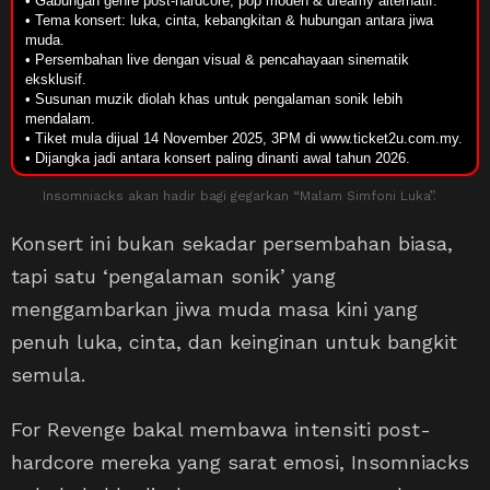
• Gabungan genre post-hardcore, pop moden & dreamy alternatif.
• Tema konsert: luka, cinta, kebangkitan & hubungan antara jiwa
muda.
• Persembahan live dengan visual & pencahayaan sinematik
eksklusif.
• Susunan muzik diolah khas untuk pengalaman sonik lebih
mendalam.
• Tiket mula dijual 14 November 2025, 3PM di www.ticket2u.com.my.
• Dijangka jadi antara konsert paling dinanti awal tahun 2026.
Insomniacks akan hadir bagi gegarkan “Malam Simfoni Luka”.
Konsert ini bukan sekadar persembahan biasa,
tapi satu ‘pengalaman sonik’ yang
menggambarkan jiwa muda masa kini yang
penuh luka, cinta, dan keinginan untuk bangkit
semula.
For Revenge bakal membawa intensiti post-
hardcore mereka yang sarat emosi, Insomniacks