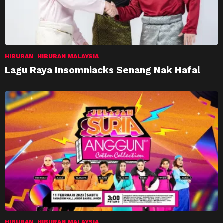
HIBURAN
HIBURAN MALAYSIA
Lagu Raya Insomniacks Senang Nak Hafal
HIBURAN
HIBURAN MALAYSIA