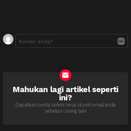
Tinggalkan
Ulasan
*
Balasan
Mahukan lagi artikel seperti
NEWSLETTER
ini?
Dapatkan berita terkini terus di peti email anda
sebelum orang lain!