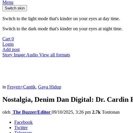
Menu
Switch skin
Switch to the light mode that's kinder on your eyes at day time.
Switch to the dark mode that's kinder on your eyes at night time.
Cart
0
Login
Add post
Story
Image
Audio
View all formats
in
Fesyen+Cantik
,
Gaya Hidup
Nostalgia, Denim Dan Digital: Dr. Cardin
oleh
The Buzzer/Editor
09/10/2025, 3:26 pm
2.7k
Tontonan
Facebook
Twitter
Telegram