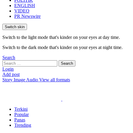
POLITIK
ENGLISH
VIDEO
PR Newswire
Switch skin
Switch to the light mode that's kinder on your eyes at day time.
Switch to the dark mode that's kinder on your eyes at night time.
Search
Search
Search
for:
Login
Add post
Story
Image
Audio
View all formats
Terkini
Popular
Panas
Trending