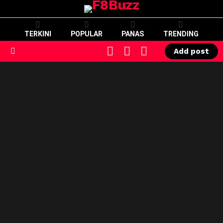
TERKINI
POPULAR
PANAS
TRENDING
CART
LOGIN
SWITCH
Add post
SKIN
Menu