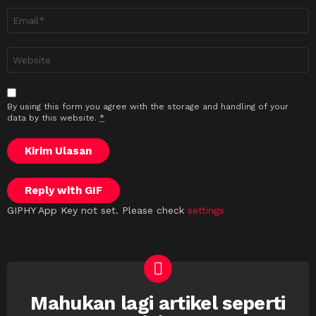
Emel
*
Laman
sesawang
By using this form you agree with the storage and handling of your
data by this website.
*
Kirim Ulasan
Reply with
GIF
GIPHY App Key not set. Please check
settings
Mahukan lagi artikel seperti
NEWSLETTER