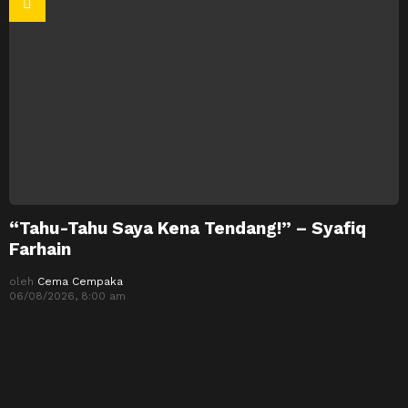
“Tahu-Tahu Saya Kena Tendang!” – Syafiq
Farhain
oleh
Cema Cempaka
06/08/2026, 8:00 am