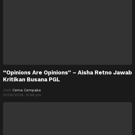
“Opinions Are Opinions” – Aisha Retno Jawab
Kritikan Busana PGL
oleh
Cema Cempaka
10/08/2026, 12:49 pm