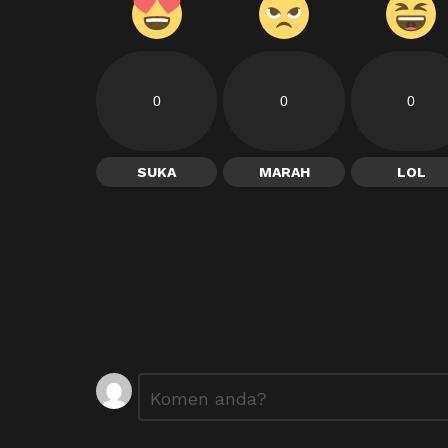
0
0
0
SUKA
MARAH
LOL
Tinggalkan
Ulasan
*
Balasan