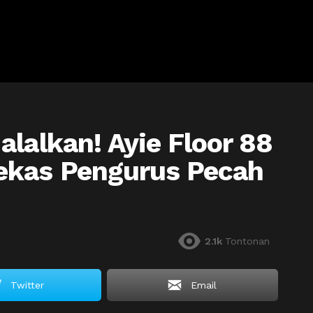
alalkan! Ayie Floor 88
ekas Pengurus Pecah
2.1k
Tontonan
Twitter
Email