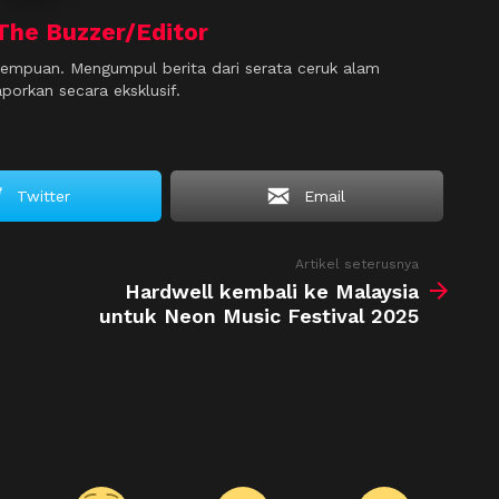
The Buzzer/Editor
empuan. Mengumpul berita dari serata ceruk alam
orkan secara eksklusif.
Twitter
Email
Artikel seterusnya
Hardwell kembali ke Malaysia
untuk Neon Music Festival 2025