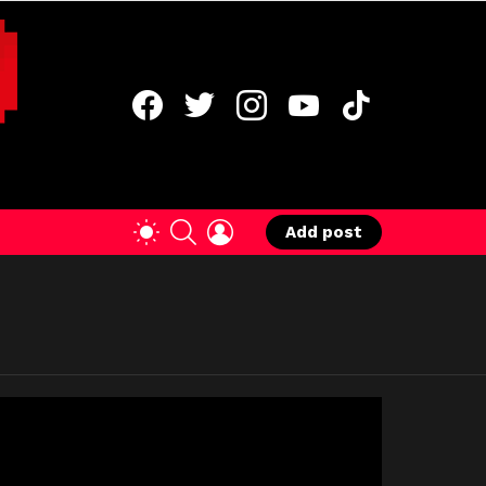
facebook
twitter
instagram
youtube
tiktok
SEARCH
LOGIN
SWITCH
Add post
SKIN