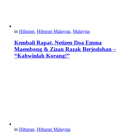
in
Hiburan
,
Hiburan Malaysia
,
Malaysia
Kembali Rapat, Netizen Doa Emma
Maembong & Zizan Razak Berjodohan –
“Kahwinlah Korang!”
in
Hiburan
,
Hiburan Malaysia