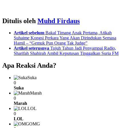
Ditulis oleh
Muhd Firdaus
See
Artikel sebelum
Bakal Timang Anak Pertama, Atikah
more
Suhaime Kongsi Perkara Yang Akan Dirindukan Semasa
Hamil – “Gemuk Pun Orang Tak Judge”
Artikel seterusnya
Tujuh Tahun Jadi Penyampai Radio,
Sharifah Shahirah Ambil Keputusan Tinggalkan Suria FM
Apa Reaksi Anda?
Suka
0
Suka
Marah
0
Marah
LOL
0
LOL
OMG