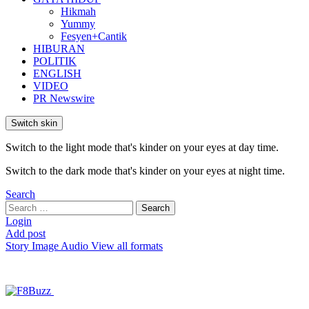
Hikmah
Yummy
Fesyen+Cantik
HIBURAN
POLITIK
ENGLISH
VIDEO
PR Newswire
Switch skin
Switch to the light mode that's kinder on your eyes at day time.
Switch to the dark mode that's kinder on your eyes at night time.
Search
Search
Search
for:
Login
Add post
Story
Image
Audio
View all formats