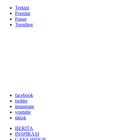
Terkini
Popular
Panas
Trending
facebook
twitter
instagram
youtube
tiktok
BERITA
INSPIRASI
GAYA HIDUP