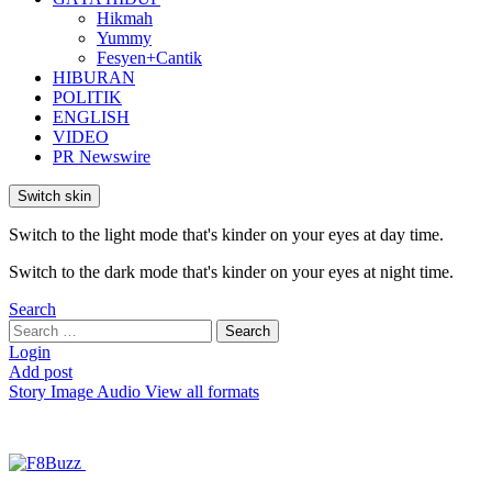
Hikmah
Yummy
Fesyen+Cantik
HIBURAN
POLITIK
ENGLISH
VIDEO
PR Newswire
Switch skin
Switch to the light mode that's kinder on your eyes at day time.
Switch to the dark mode that's kinder on your eyes at night time.
Search
Search
Search
for:
Login
Add post
Story
Image
Audio
View all formats