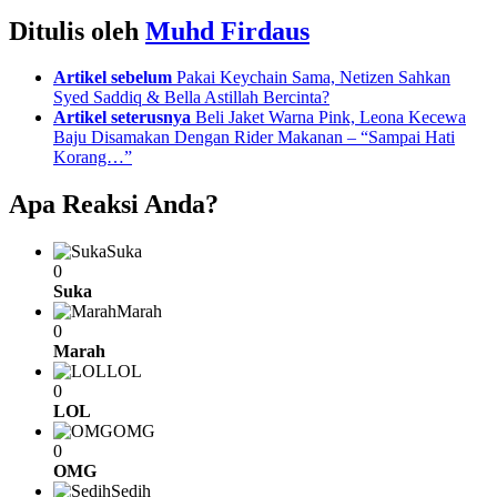
Ditulis oleh
Muhd Firdaus
See
Artikel sebelum
Pakai Keychain Sama, Netizen Sahkan
more
Syed Saddiq & Bella Astillah Bercinta?
Artikel seterusnya
Beli Jaket Warna Pink, Leona Kecewa
Baju Disamakan Dengan Rider Makanan – “Sampai Hati
Korang…”
Apa Reaksi Anda?
Suka
0
Suka
Marah
0
Marah
LOL
0
LOL
OMG
0
OMG
Sedih