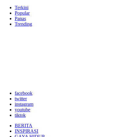
Terkini
Popular
Panas
Trending
facebook
twitter
instagram
youtube
tiktok
BERITA
INSPIRASI
GAYA HIDUP