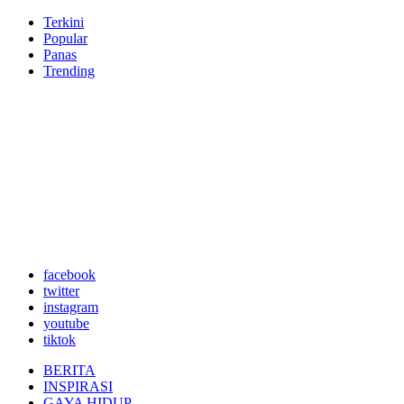
Terkini
Popular
Panas
Trending
facebook
twitter
instagram
youtube
tiktok
BERITA
INSPIRASI
GAYA HIDUP