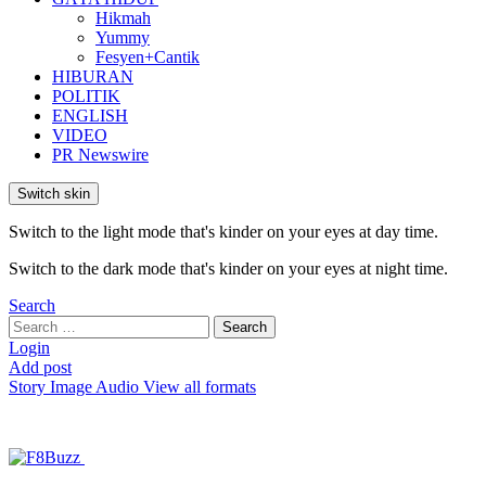
Hikmah
Yummy
Fesyen+Cantik
HIBURAN
POLITIK
ENGLISH
VIDEO
PR Newswire
Switch skin
Switch to the light mode that's kinder on your eyes at day time.
Switch to the dark mode that's kinder on your eyes at night time.
Search
Search
Search
for:
Login
Add post
Story
Image
Audio
View all formats