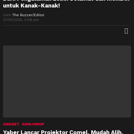
untuk Kanak-Kanak!
oleh
The Buzzer/Editor
27/01/2025, 2:09 pm
M
GADGET
GAYA HIDUP
Yaber Lancar Projektor Comel, Mudah Alih,