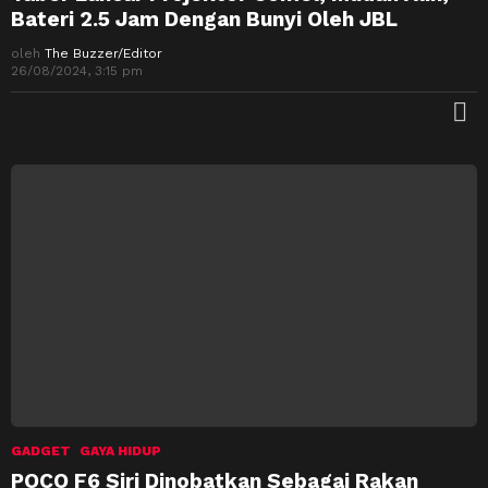
Bateri 2.5 Jam Dengan Bunyi Oleh JBL
oleh
The Buzzer/Editor
26/08/2024, 3:15 pm
M
GADGET
GAYA HIDUP
POCO F6 Siri Dinobatkan Sebagai Rakan