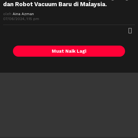
dan Robot Vacuum Baru di Malaysia.
oleh
Aina Azman
07/06/2024, 1:15 pm
M
Muat Naik Lagi