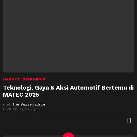
GADGET
GAYA HIDUP
Teknologi, Gaya & Aksi Automotif Bertemu di
MATEC 2025
oleh
The Buzzer/Editor
07/10/2025, 2:07 pm
M