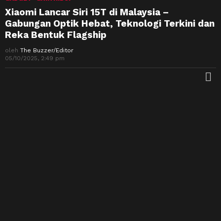
Xiaomi Lancar Siri 15T di Malaysia –
Gabungan Optik Hebat, Teknologi Terkini dan
Reka Bentuk Flagship
oleh
The Buzzer/Editor
05/10/2025, 2:49 pm
M