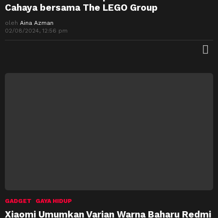
Cahaya bersama The LEGO Group
oleh
Aina Azman
02/08/2024, 12:56 pm
M
GADGET
GAYA HIDUP
Xiaomi Umumkan Varian Warna Baharu Redmi