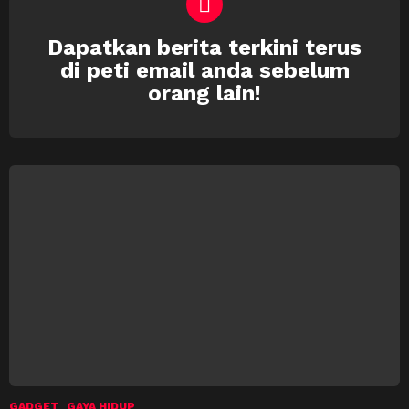
Dapatkan berita terkini terus
NEWSLETTER
di peti email anda sebelum
orang lain!
GADGET
GAYA HIDUP