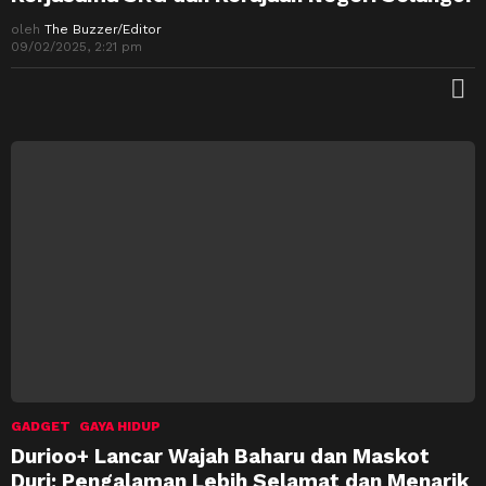
oleh
The Buzzer/Editor
09/02/2025, 2:21 pm
M
GADGET
GAYA HIDUP
Durioo+ Lancar Wajah Baharu dan Maskot
Duri: Pengalaman Lebih Selamat dan Menarik