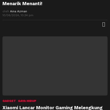
Menarik Menanti!
oleh
Aina Azman
10/06/2024, 10:34 pm
M
GADGET
GAYA HIDUP
Xiaomi Lancar Monitor Gaming Melengkung