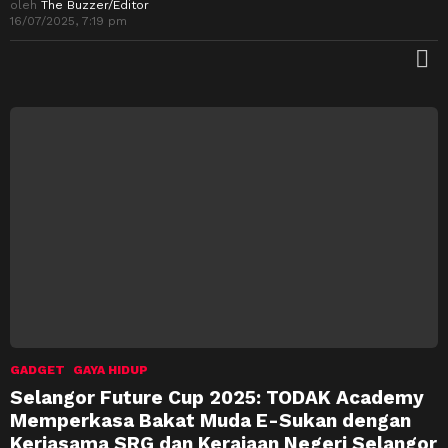
oleh
The Buzzer/Editor
16/07/2025, 7:19 pm
M
GADGET
GAYA HIDUP
Selangor Future Cup 2025: TODAK Academy
Memperkasa Bakat Muda E-Sukan dengan
Kerjasama SRG dan Kerajaan Negeri Selangor