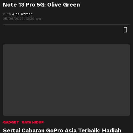
Note 13 Pro 5G: Olive Green
oleh
Aina Azman
25/06/2024, 10:39 am
M
GADGET
GAYA HIDUP
Sertai Cabaran GoPro Asia Terbaik: Hadiah